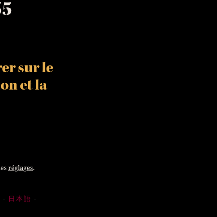
55
Saint-Julien
er sur le
ion
et la
Margaux
les
réglages
.
Й
日本語