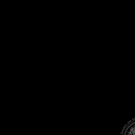
SAINT-ESTÈPHE (5)
SAINT-JULIEN (10)
GRANDS CRUS
CLASSÉS DE
SAUTERNES & BARSAC
EN 1855
SAUTERNES (17)
BARSAC (10)