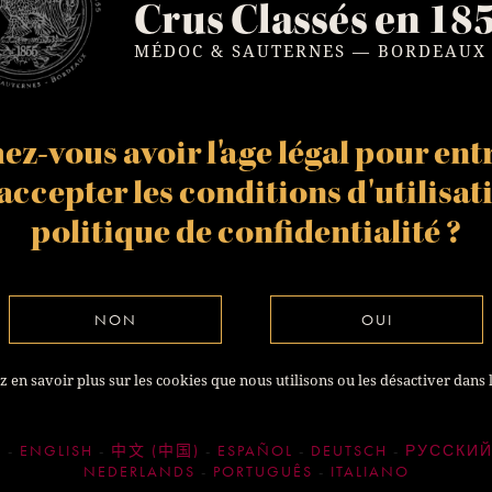
Crus Classés en 18
MÉDOC & SAUTERNES — BORDEAUX
Haut-Médoc
z-vous avoir l'age légal pour entr
t accepter les
conditions d'utilisat
politique de confidentialité
?
NON
OUI
 en savoir plus sur les cookies que nous utilisons ou les désactiver dans 
S
ENGLISH
中文 (中国)
ESPAÑOL
DEUTSCH
РУССКИ
NEDERLANDS
PORTUGUÊS
ITALIANO