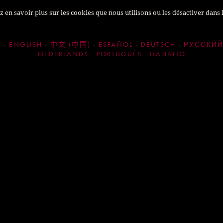
 en savoir plus sur les cookies que nous utilisons ou les désactiver dans 
S
ENGLISH
中文 (中国)
ESPAÑOL
DEUTSCH
РУССКИ
NEDERLANDS
PORTUGUÊS
ITALIANO
Grands
 1855