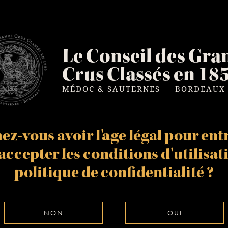
波尔多GCC 1855
PHILIPPE STARCK之视
角
Le Conseil des Gra
Bordeaux Grands Crus Classés e
Crus Classés en 18
1855 (Médoc & Sauternes) vu
par Philippe Starck.
MÉDOC & SAUTERNES — BORDEAUX
VOIR L'ARTICLE
z-vous avoir l'age légal pour entr
t accepter les
conditions d'utilisat
politique de confidentialité
?
NON
OUI