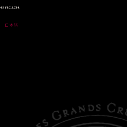
les
réglages
.
Й
日本語