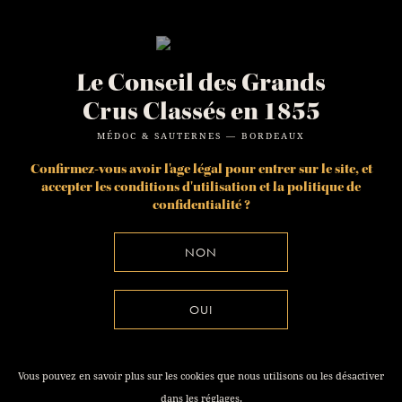
Le Conseil des Grands
Crus Classés en 1855
MÉDOC & SAUTERNES — BORDEAUX
Confirmez-vous avoir l'age légal pour entrer sur le site, et
accepter les
conditions d'utilisation
et la
politique de
confidentialité
?
NON
OUI
Vous pouvez en savoir plus sur les cookies que nous utilisons ou les désactiver
GCC 1855 by Yann Arthus
dans les
réglages
.