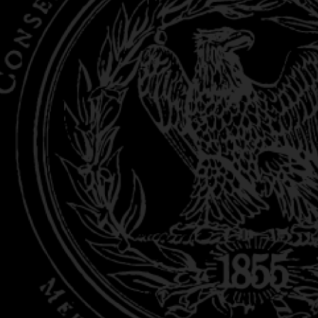
& Sauternes)
 du 30 Juillet
ordeaux - France
and-cru-classe.com
Z-NOUS
s légales
CGV