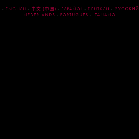
GCC 1855 BY YANN
S
ENGLISH
中文 (中国)
ESPAÑOL
DEUTSCH
РУССКИ
ARTHUS BERTRAND
NEDERLANDS
PORTUGUÊS
ITALIANO
Bordeaux Grands Crus Classés e
1855 (Médoc & Sauternes) vu
par Yann Arthus-Bertrand.
VOIR L'ARTICLE