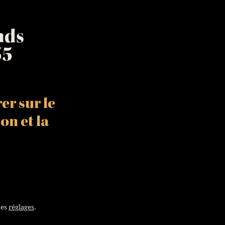
nds
n
s
55
er sur le
ion
et la
les
réglages
.