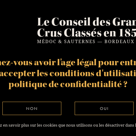
GCC 1855 BY CARL
LAUBIN
Le Conseil des Gra
Bordeaux Grands Crus Classés e
1855 (Médoc & Sauternes) vu
par Carl Laubin.
Crus Classés en 18
MÉDOC & SAUTERNES — BORDEAUX
VOIR L'ARTICLE
z-vous avoir l'age légal pour entr
t accepter les
conditions d'utilisat
politique de confidentialité
?
NON
OUI
 en savoir plus sur les cookies que nous utilisons ou les désactiver dans 