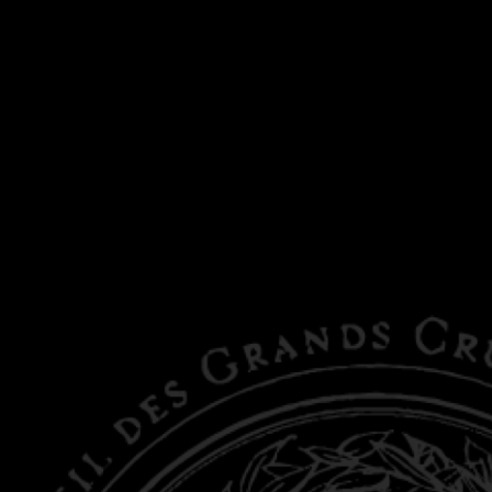
 des Grands Crus Classés en 1855