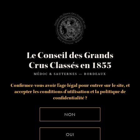
Le Conseil des Grands
Crus Classés en 1855
MÉDOC & SAUTERNES — BORDEAUX
Confirmez-vous avoir l'age légal pour entrer sur le site, et
accepter les
conditions d'utilisation
et la
politique de
confidentialité
?
NON
OUI