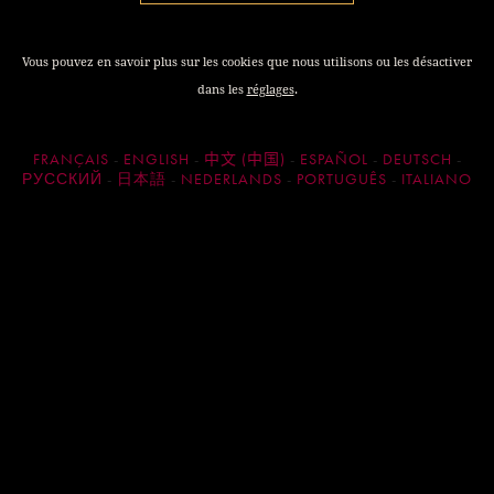
Vous pouvez en savoir plus sur les cookies que nous utilisons ou les désactiver
dans les
réglages
.
FRANÇAIS
ENGLISH
中文 (中国)
ESPAÑOL
DEUTSCH
РУССКИЙ
日本語
NEDERLANDS
PORTUGUÊS
ITALIANO