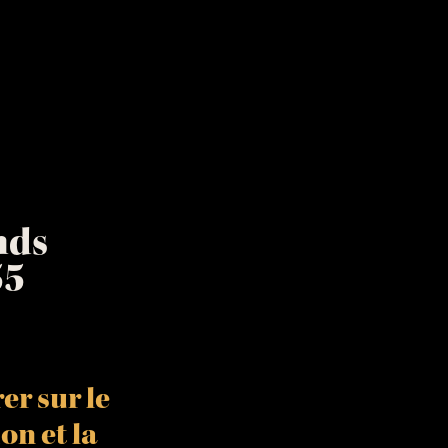
nds
55
er sur le
ion
et la