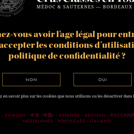
MÉDOC & SAUTERNES — BORDEAUX
z-vous avoir l'age légal pour entr
t accepter les
conditions d'utilisat
politique de confidentialité
?
NON
OUI
 en savoir plus sur les cookies que nous utilisons ou les désactiver dans 
S
ENGLISH
中文 (中国)
ESPAÑOL
DEUTSCH
РУССКИ
NEDERLANDS
PORTUGUÊS
ITALIANO