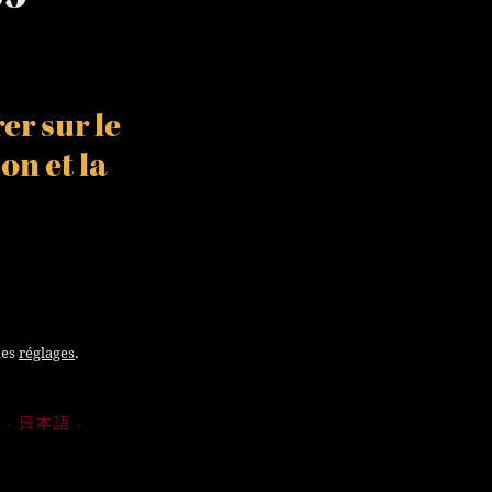
er sur le
ion
et la
les
réglages
.
Й
日本語