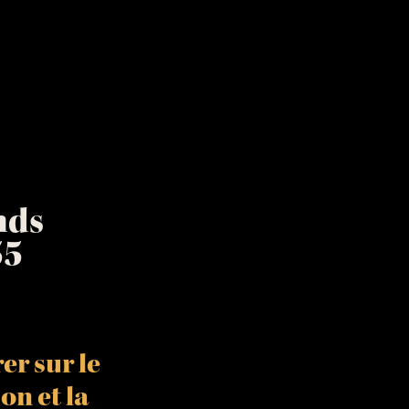
nds
55
er sur le
ion
et la