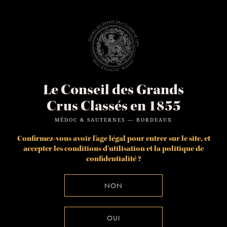
Le Conseil des Grands
Crus Classés en 1855
MÉDOC & SAUTERNES — BORDEAUX
TÉLÉCHARGER
Confirmez-vous avoir l'age légal pour entrer sur le site, et
accepter les
conditions d'utilisation
et la
politique de
confidentialité
?
NON
OUI