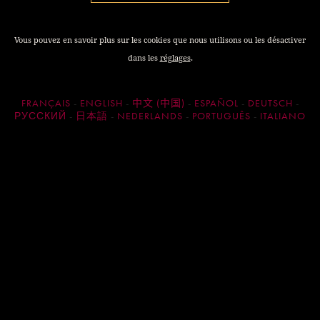
Vous pouvez en savoir plus sur les cookies que nous utilisons ou les désactiver
dans les
réglages
.
FRANÇAIS
ENGLISH
中文 (中国)
ESPAÑOL
DEUTSCH
РУССКИЙ
日本語
NEDERLANDS
PORTUGUÊS
ITALIANO